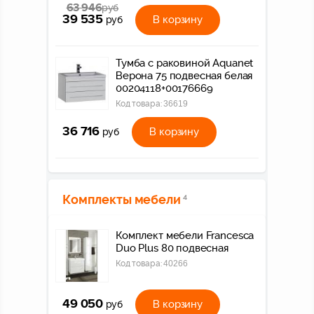
63 946
руб
39 535
В корзину
руб
Тумба с раковиной Aquanet
Верона 75 подвесная белая
00204118+00176669
Код товара:
36619
36 716
В корзину
руб
Комплекты мебели
4
Комплект мебели Francesca
Duo Plus 80 подвесная
Код товара:
40266
49 050
В корзину
руб