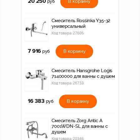
20 250
В корзину
руб
Смеситель Rossinka Y35-32
универсальный
Код товара:
27606
7 916
В корзину
руб
Смеситель Hansgrohe Logis
71400000 для ванны с душем
Код товара:
26733
16 383
В корзину
руб
Смеситель Zorg Antic A
7001WDN-SL для ванны с
душем
Код товара:
20346