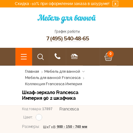
Скидка -10% при оформлении заказа в шоуруме!
x
График работы
7 (495) 540-48-65
0
Главная
Мебель для ванной
Мебель для ванной Francesca
Коллекция Francesca Империя
Шкаф-зеркало Francesca
Империя 90 2 шкафчика
Francesca
Код товара:
17897
Цвет:
Размеры:
900
х
150
х
740 мм
ШхГхВ: