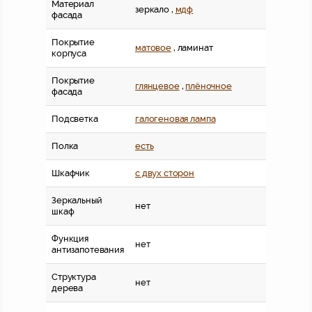
Материал
зеркало ,
мдф
фасада
Покрытие
матовое
, ламинат
корпуса
Покрытие
глянцевое
,
плёночное
фасада
Подсветка
галогеновая лампа
Полка
есть
Шкафчик
с двух сторон
Зеркальный
нет
шкаф
Функция
нет
антизапотевания
Структура
нет
дерева