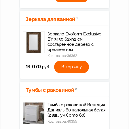
Зеркала для ванной
1
Зеркало Evoform Exclusive
BY 3430 62x92 см
состаренное дерево с
орнаментом
Код товара:
36362
14 070
В корзину
руб
Тумбы с раковиной
2
Тумба с раковиной Венеция
Даниэль 60 напольная белая
(2 ящ., ум.Como 60)
Код товара:
40355