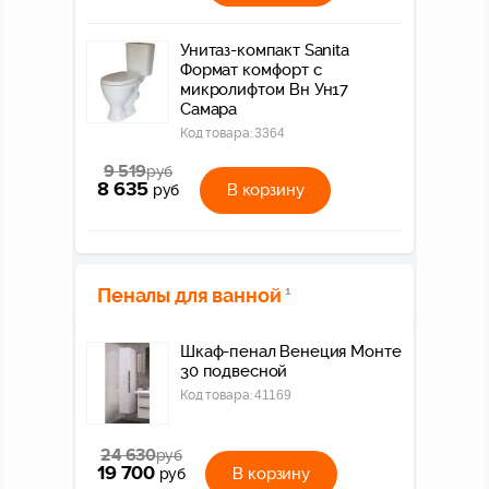
Унитаз-компакт Sanita
Формат комфорт с
микролифтом Вн Ун17
Самара
Код товара:
3364
9 519
руб
8 635
В корзину
руб
Пеналы для ванной
1
Шкаф-пенал Венеция Монте
30 подвесной
Код товара:
41169
24 630
руб
19 700
В корзину
руб