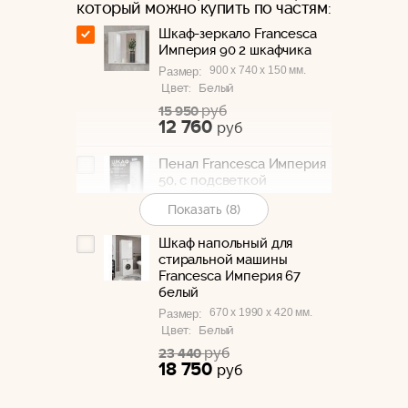
который можно купить по частям:
Шкаф-зеркало Francesca
Империя 90 2 шкафчика
900 x 740 x 150 мм.
Размер:
Цвет:
Белый
руб
15 950
12 760
руб
Пенал Francesca Империя
50, с подсветкой
500 x 1950 x 320 мм.
Размер:
Показать (8)
Цвет:
Белый
руб
28 020
Шкаф напольный для
22 410
руб
стиральной машины
Francesca Империя 67
белый
Пенал Francesca Империя
30 с бельевой корзиной
670 x 1990 x 420 мм.
Размер:
белый, левый, с
Цвет:
Белый
подсветкой
руб
23 440
300 x 1970 x 320 мм.
Размер:
18 750
руб
Цвет:
Белый
руб
22 190