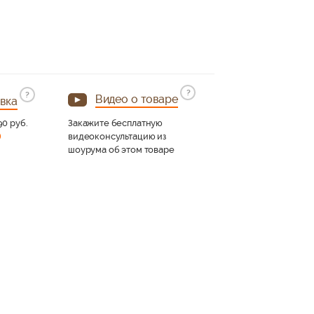
300 x 1950 x 320 мм.
Размер:
Цвет:
Белый
Пенал Francesca Импери
подсветкой
300 x 1950 x 320 мм.
Размер:
Цвет:
Белый
?
?
Видео о товаре
вка
Пенал Francesca Импери
90 руб.
Закажите бесплатную
белый, правый, с подсве
)
видеоконсультацию из
300 x 1970 x 320 мм.
Размер:
шоурума об этом товаре
Цвет:
Белый
Пенал Francesca Импери
с подсветкой
300 x 1950 x 320 мм.
Размер:
Цвет:
Белый