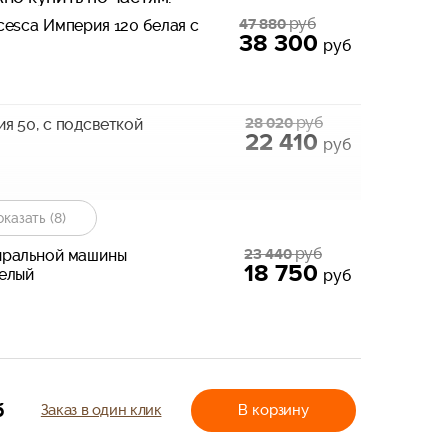
руб
47 880
cesca Империя 120 белая с
38 300
руб
руб
28 020
я 50, с подсветкой
22 410
руб
руб
казать (8)
22 190
я 30 с бельевой корзиной
17 750
кой
руб
руб
23 440
иральной машины
18 750
белый
руб
руб
19 700
a Империя 120 белый
15 760
руб
б
Заказ в один клик
В корзину
руб
19 720
я 30 белый, правый, с
15 770
руб