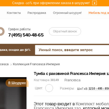
Скидка -10% при оформлении заказа в шоуруме!
x
Контакты
Распродажа
Огромный шоурум!
Мебель под з
График работы
Обратный звонок
7 (495) 540-48-65
дажа, скидки до 50%
ncesca
Коллекция Francesca Империя
Тумба с раковиной Francesca Империя 1
Francesca
Код товара:
38149
В Шоуруме
Цвет:
Размеры:
1210
х
495
х
85
ШхГхВ:
Этот товар входит в
Комплект мебел
Francesca Империя 120
, который мож