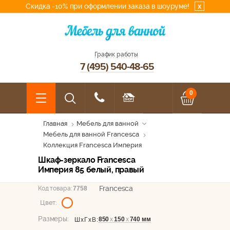
Скидка -10% при оформлении заказа в шоуруме!
x
График работы
7 (495) 540-48-65
0
Главная
Мебель для ванной
Мебель для ванной Francesca
Коллекция Francesca Империя
Шкаф-зеркало Francesca
Империя 85 белый, правый
Francesca
Код товара:
7758
Цвет:
Размеры:
850
х
150
х
740 мм
ШхГхВ: