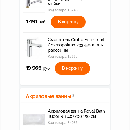
мойки
Код товара:
18248
1 491
В корзину
руб
Смеситель Grohe Eurosmart
Cosmopolitan 23325000 для
раковины
Код товара:
15667
19 966
В корзину
руб
Акриловые ванны
3
Акриловая ванна Royal Bath
Tudor RB 407700 150 см
Код товара:
34083