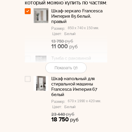
который можно купить по частям:
Шкаф-зеркало Francesca
Империя 85 белый,
правый
850 x 740 x 150 мм.
Размер:
Цвет:
Белый
руб
13 750
11 000
руб
Тумба с раковиной
Francesca Империя 85 с
Показать (7)
подсветкой
875 x 850 x 510 мм.
Размер:
Шкаф напольный для
Цвет:
Белый
стиральной машины
руб
34 010
Francesca Империя 67
27 200
руб
белый
670 x 1990 x 420 мм.
Размер:
Пенал Francesca Империя
Цвет:
Белый
30 белый, левый, с
руб
23 440
подсветкой
18 750
руб
300 x 1950 x 320 мм.
Размер:
Цвет:
Белый