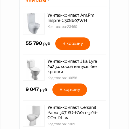
Унитазы
Унитаз-компакт Am.Pm
Inspire C508607WH
Код товара:
23460
55 790
В корзину
руб
Унитаз-компакт Jika Lyra
2423.4 косой выпуск, без
крышки
Код товара:
10658
9 047
В корзину
руб
Унитаз-компакт Cersanit
Parva 307 KO-PA011-3/6-
COn-DL-w
Код товара:
7365