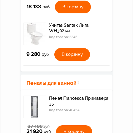
18 133
В корзину
руб
Унитаз Santek Лига
WH302141
Код товара:
2346
9 280
В корзину
руб
Пеналы для ванной
3
Пенал Francesca Примавера
35
Код товара:
40454
27 400
руб
21 920
В корзину
руб