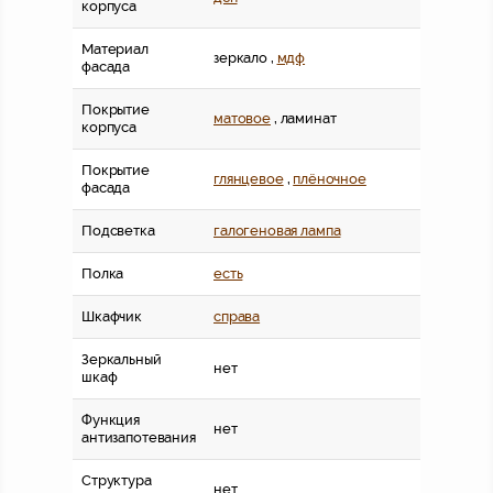
корпуса
Материал
зеркало ,
мдф
фасада
Покрытие
матовое
, ламинат
корпуса
Покрытие
глянцевое
,
плёночное
фасада
Подсветка
галогеновая лампа
Полка
есть
Шкафчик
справа
Зеркальный
нет
шкаф
Функция
нет
антизапотевания
Структура
нет