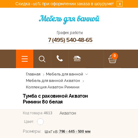
Скидка -10% при оформлении заказа в шоуруме!
x
График работы
7 (495) 540-48-65
0
Главная
Мебель для ванной
Мебель для ванной Акватон
Коллекция Акватон Римини
Тумба с раковиной Акватон
Римини 80 белая
Акватон
Код товара:
4613
Цвет:
Размеры:
796
х
445
х
500 мм
ШхГхВ: