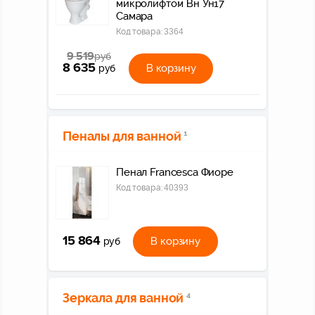
микролифтом Вн Ун17
Самара
Код товара:
3364
9 519
руб
8 635
В корзину
руб
Пеналы для ванной
1
Пенал Francesca Фиоре
Код товара:
40393
15 864
В корзину
руб
Зеркала для ванной
4