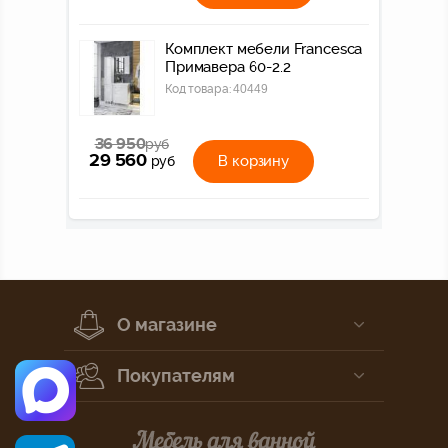
Комплект мебели Francesca
Примавера 60-2.2
Код товара:
40449
36 950
руб
29 560
В корзину
руб
О магазине
Покупателям