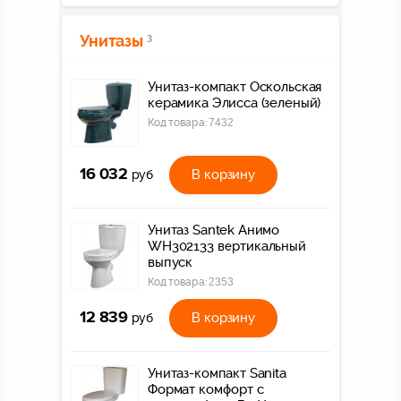
Унитазы
3
Унитаз-компакт Оскольская
керамика Элисса (зеленый)
Код товара:
7432
16 032
В корзину
руб
Унитаз Santek Анимо
WH302133 вертикальный
выпуск
Код товара:
2353
12 839
В корзину
руб
Унитаз-компакт Sanita
Формат комфорт с