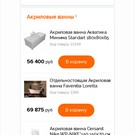
Акриловые ванны
5
Акриловая ванна Акватика
Минима Standart 180x80х65
Код товара:
10349
56 400
В корзину
руб
Отдельностоящая Акриловая
ванна Favenitia Loretta
Код товара:
3399
69 875
В корзину
руб
Акриловая ванна Cersanit
Nike WP-NIKE*150 150x70 см