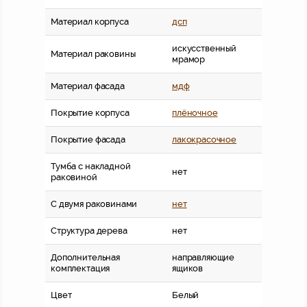
Материал корпуса
дсп
искусственный
Материал раковины
мрамор
Материал фасада
мдф
Покрытие корпуса
плёночное
Покрытие фасада
лакокрасочное
Тумба с накладной
нет
раковиной
С двумя раковинами
нет
Структура дерева
нет
Дополнительная
направляющие
комплектация
ящиков
Цвет
Белый