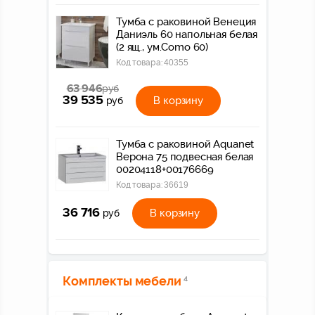
Тумба с раковиной Венеция
Даниэль 60 напольная белая
(2 ящ., ум.Como 60)
Код товара:
40355
63 946
руб
39 535
В корзину
руб
Тумба с раковиной Aquanet
Верона 75 подвесная белая
00204118+00176669
Код товара:
36619
36 716
В корзину
руб
Комплекты мебели
4