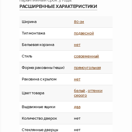
РАСШИРЕННЫЕ ХАРАКТЕРИСТИКИ
Ширина
80 см
Тип монтажа
подвесной
Бельевая корзина
нет
Стиль
современный
Форма раковины (чаши)
прямоугольная
Раковина с крылом
нет
белый
,
оттенки
Цвет товара
серого
Выдвижные ящики
два
Количество дверок
нет
Стеклянные дверцы
нет