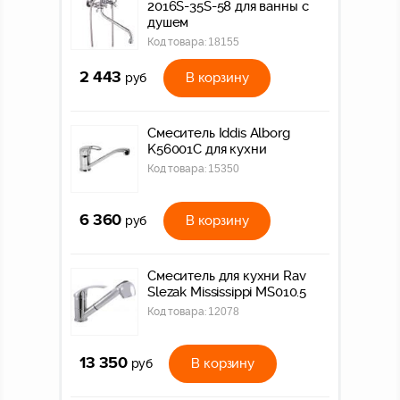
2016S-35S-58 для ванны с
душем
Код товара:
18155
2 443
В корзину
руб
Смеситель Iddis Alborg
K56001C для кухни
Код товара:
15350
6 360
В корзину
руб
Смеситель для кухни Rav
Slezak Mississippi MS010.5
Код товара:
12078
13 350
В корзину
руб