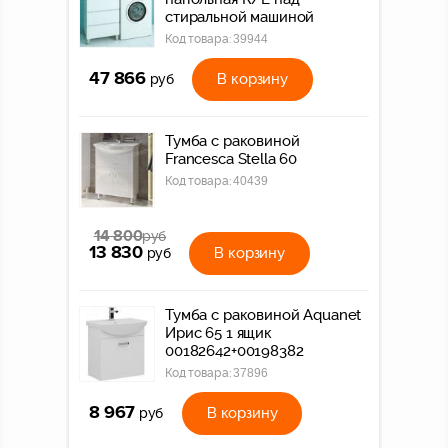
стиральной машиной
Код товара:
39944
47 866
В корзину
руб
Тумба с раковиной
Francesca Stella 60
Код товара:
40439
14 800
руб
13 830
В корзину
руб
Тумба с раковиной Aquanet
Ирис 65 1 ящик
00182642+00198382
Код товара:
37896
8 967
В корзину
руб