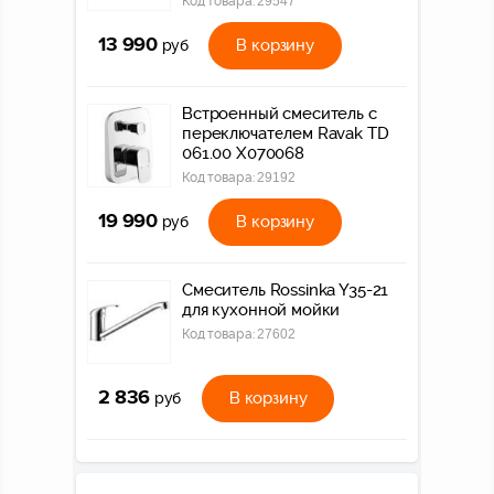
Код товара:
29547
13 990
В корзину
руб
Встроенный смеситель с
переключателем Ravak TD
061.00 X070068
Код товара:
29192
19 990
В корзину
руб
Смеситель Rossinka Y35-21
для кухонной мойки
Код товара:
27602
2 836
В корзину
руб