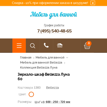
Скидка -10% при оформлении заказа в шоуруме!
x
График работы
7 (495) 540-48-65
0
Главная
Мебель для ванной
Мебель для ванной Bellezza
Коллекция Bellezza Луна
Зеркало-шкаф Bellezza Луна
60
Bellezza
Код товара:
1383
Цвет:
Размеры:
600
х
250
х
720 мм
ШхГхВ: