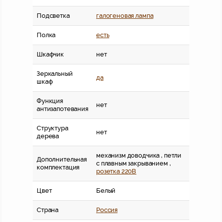
Подсветка
галогеновая лампа
Полка
есть
Шкафчик
нет
Зеркальный
да
шкаф
Функция
нет
антизапотевания
Структура
нет
дерева
механизм доводчика , петли
Дополнительная
с плавным закрыванием ,
комплектация
розетка 220В
Цвет
Белый
Страна
Россия