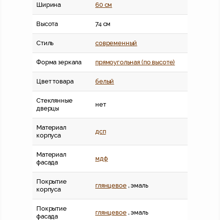
Ширина
60 см
Высота
74 см
Стиль
современный
Форма зеркала
прямоугольная (по высоте)
Цвет товара
белый
Стеклянные
нет
дверцы
Материал
дсп
корпуса
Материал
мдф
фасада
Покрытие
глянцевое
, эмаль
корпуса
Покрытие
глянцевое
, эмаль
фасада