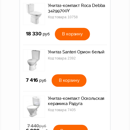
Унитаз-компакт Roca Debba
34299700Y
Код товара:
10758
18 330
В корзину
руб
Унитаз Santeri Орион белый
Код товара:
2392
7 416
В корзину
руб
Унитаз-компакт Оскольская
керамика Радуга
Код товара:
7405
7 440
руб