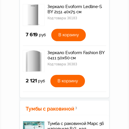
Зеркало Evoform Ledline-S
BY 2151 40x75 см
Код товара:
36183
7 619
В корзину
руб
Зеркало Evoform Fashion BY
0411 50x60 см
Код товара:
36383
2 121
В корзину
руб
Тумбы с раковиной
3
Тумба с раковиной Марс 56
напольная R/L над