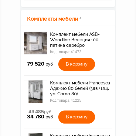
Комплекты мебели
3
Комплект мебели ASB-
Woodline Венеция 100
патина серебро
Код товара:
41472
79 520
В корзину
руб
Комплект мебели Francesca
Адажио 80 белый (3дв.+1ящ,
ум. Como 80)
Код товара:
41225
43 485
руб
34 780
В корзину
руб
Комплект мебели Francesca