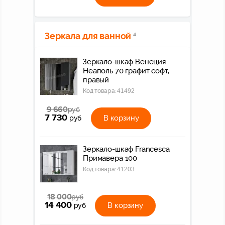
Зеркала для ванной
4
Зеркало-шкаф Венеция
Неаполь 70 графит софт,
правый
Код товара:
41492
9 660
руб
7 730
В корзину
руб
Зеркало-шкаф Francesca
Примавера 100
Код товара:
41203
18 000
руб
14 400
В корзину
руб