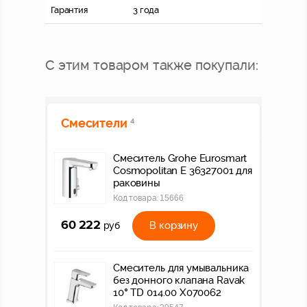
Гарантия
3 года
С этим товаром также покупали:
Смесители
4
Смеситель Grohe Eurosmart
Cosmopolitan E 36327001 для
раковины
Код товара:
15666
60 222
В корзину
руб
Смеситель для умывальника
без донного клапана Ravak
10° TD 014.00 X070062