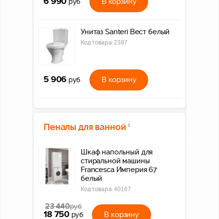
6 990
В корзину
руб
Унитаз Santeri Вест белый
Код товара:
2387
5 906
В корзину
руб
Пеналы для ванной
1
Шкаф напольный для
стиральной машины
Francesca Империя 67
белый
Код товара:
40167
23 440
руб
18 750
В корзину
руб