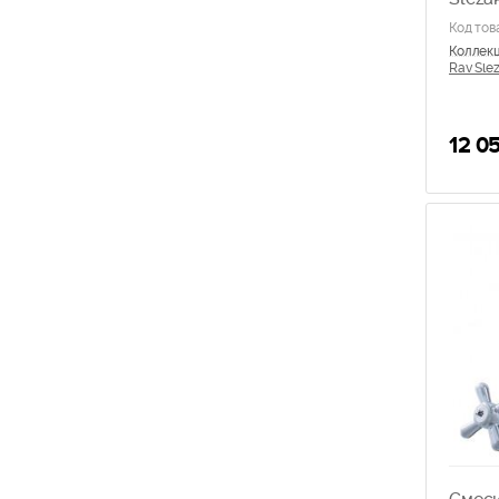
Orange
Код тов
Oras
Коллек
Rav Slezak
Rav Slez
Ravak
Rossinka
12 0
VItra
Zorg