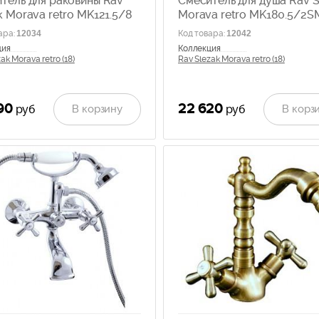
тель для раковины Rav
Смеситель для душа Rav S
k Morava retro MK121.5/8
Morava retro MK180.5/2S
ара
:
12034
Код товара
:
12042
ция
Коллекция
ak Morava retro (18)
Rav Slezak Morava retro (18)
90
22 620
В корзину
В корз
руб
руб