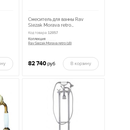
Смеситель для ванны Rav
Slezak Morava retro
MK176.5PSM
Код товара
:
12057
Коллекция
Rav Slezak Morava retro (18)
82 740
ину
В корзину
руб