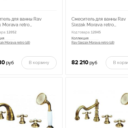
тель для ванны Rav
Смеситель для ванны Rav
k Morava retro
Slezak Morava retro
2.5PSM
MK169.5SSM
ара
:
12052
Код товара
:
12045
ция
Коллекция
ak Morava retro (18)
Rav Slezak Morava retro (18)
80
82 210
В корзину
В корз
руб
руб