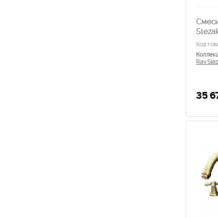
Смеси
Sleza
Код тов
Коллек
Rav Slez
35 6