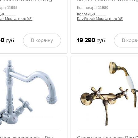
ара
:
11995
Код товара
:
11980
ция
Коллекция
ak Morava retro (18)
Rav Slezak Morava retro (18)
50
19 290
В корзину
В корз
руб
руб