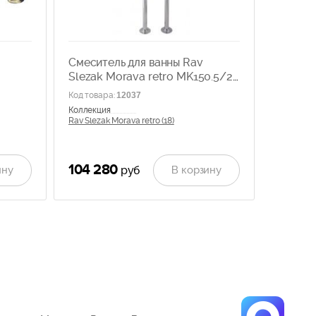
Смеситель для ванны Rav
Slezak Morava retro MK150.5/2
напольный
Код товара
:
12037
Коллекция
Rav Slezak Morava retro (18)
104 280
ину
В корзину
руб