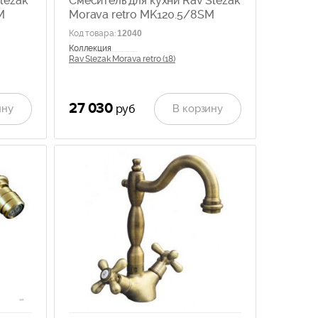
lezak
Смеситель для кухни Rav Slezak
M
Morava retro MK120.5/8SM
Код товара
:
12040
Коллекция
Rav Slezak Morava retro (18)
27 030
ину
В корзину
руб