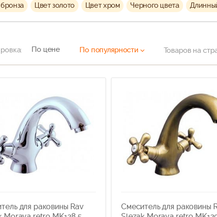
 бронза
Цвет золото
Цвет хром
Черного цвета
Длинный
По цене
ровка:
По популярности
Товаров на стр
тель для раковины Rav
Смеситель для раковины 
k Morava retro MK128.5
Slezak Morava retro MK12