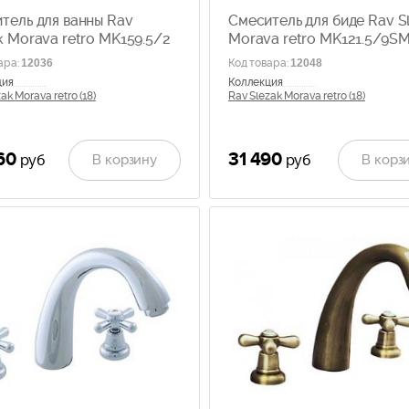
тель для ванны Rav
Смеситель для биде Rav S
k Morava retro MK159.5/2
Morava retro MK121.5/9S
ара
:
12036
Код товара
:
12048
ция
Коллекция
ak Morava retro (18)
Rav Slezak Morava retro (18)
60
31 490
В корзину
В корз
руб
руб