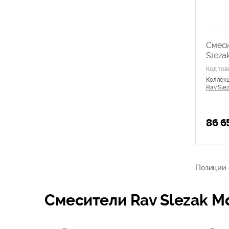
Смеси
Sleza
MK16
Код тов
Коллек
Rav Slez
86 6
Позиции с
Смесители Rav Slezak Mo