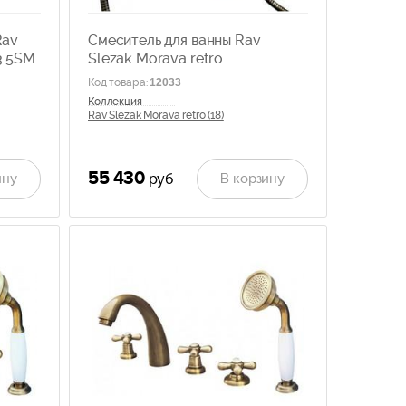
Rav
Смеситель для ванны Rav
3.5SM
Slezak Morava retro
MK159.5/2SM
Код товара
:
12033
Коллекция
Rav Slezak Morava retro (18)
55 430
ину
В корзину
руб