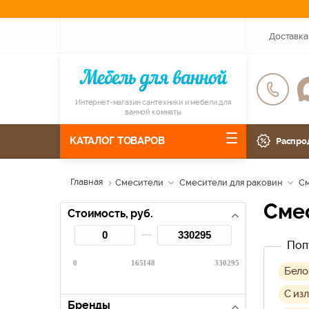
Доставка
Интернет-магазин сантехники и мебели для
ванной комнаты
КАТАЛОГ ТОВАРОВ
Распро
Главная
Смесители
Смесители для раковин
См
Сме
Стоимость, руб.
Поп
0
165148
330295
Бело
С из
Бренды