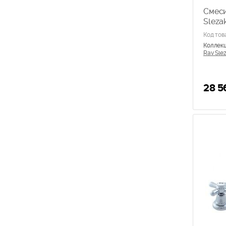
Смеси
Sleza
Код тов
Коллек
Rav Slez
28 5