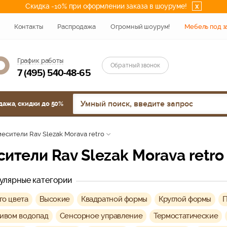
Скидка -10% при оформлении заказа в шоуруме!
x
Контакты
Распродажа
Огромный шоурум!
Мебель под з
График работы
Обратный звонок
7 (495) 540-48-65
дажа, скидки до 50%
есители Rav Slezak Morava retro
сители Rav Slezak Morava retro
улярные категории
го цвета
Высокие
Квадратной формы
Круглой формы
П
ливом водопад
Сенсорное управление
Термостатические