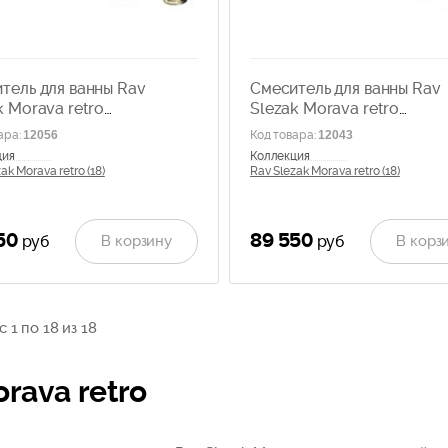
тель для ванны Rav
Смеситель для ванны Rav
k Morava retro
Slezak Morava retro
9.5PSM
MK164.5PSM
ара
:
12056
Код товара
:
12043
ция
Коллекция
ak Morava retro (18)
Rav Slezak Morava retro (18)
50
89 550
В корзину
В корз
руб
руб
 1 по 18 из 18
rava retro