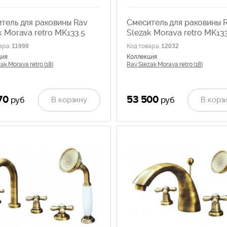
тель для раковины Rav
Смеситель для раковины 
k Morava retro MK133.5
Slezak Morava retro MK13
ара
:
11998
Код товара
:
12032
ция
Коллекция
ak Morava retro (18)
Rav Slezak Morava retro (18)
70
53 500
В корзину
В корз
руб
руб