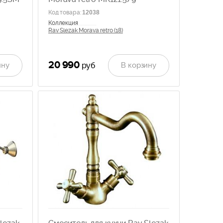
Код товара
:
12038
Коллекция
Rav Slezak Morava retro (18)
20 990
ину
В корзину
руб