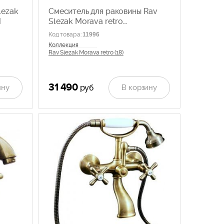
lezak
Смеситель для раковины Rav
M
Slezak Morava retro
MK121.5/8SM
Код товара
:
11996
Коллекция
Rav Slezak Morava retro (18)
31 490
ину
В корзину
руб