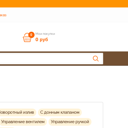
аказ
Мои покупки
0
0
руб
оворотный излив
С донным клапаном
Управление вентилем
Управление ручкой