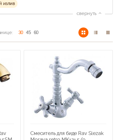
 излив
свернуть
анице:
30
45
60
Rav
Смеситель для биде Rav Slezak
9.5SM
Morava retro MK121.5/9