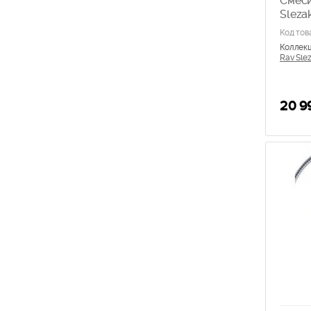
Смеси
Sleza
Код тов
Коллек
Rav Slez
20 9