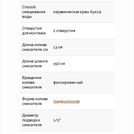
Способ
смешивания
керамическая кран-букса
воды
Отверстия
2 отверстия
для монтажа
Длина излива
13 см
смесителя, см
Длина шланга
150 см
смесителя
Вращение
излива
фиксированный
смесителя
Форма излива
традиционная
смесителя
Диаметр
подводки
1/2''
смесителя