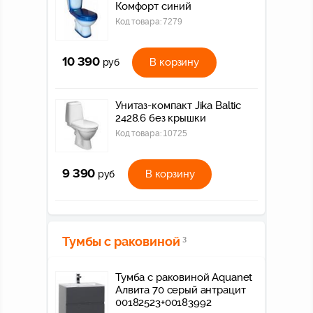
Комфорт синий
Код товара:
7279
10 390
В корзину
руб
Унитаз-компакт Jika Baltic
2428.6 без крышки
Код товара:
10725
9 390
В корзину
руб
Тумбы с раковиной
3
Тумба с раковиной Aquanet
Алвита 70 серый антрацит
00182523+00183992