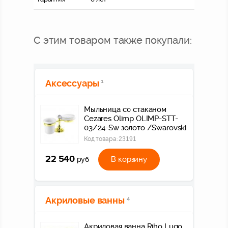
С этим товаром также покупали:
Аксессуары
1
Мыльница со стаканом
Cezares Olimp OLIMP-STT-
03/24-Sw золото /Swarovski
Код товара:
23191
22 540
В корзину
руб
Акриловые ванны
4
Акриловая ванна Riho Lugo