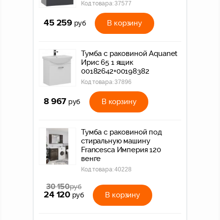
Код товара:
37577
45 259
В корзину
руб
Тумба с раковиной Aquanet
Ирис 65 1 ящик
00182642+00198382
Код товара:
37896
8 967
В корзину
руб
Тумба с раковиной под
стиральную машину
Francesca Империя 120
венге
Код товара:
40228
30 150
руб
24 120
В корзину
руб