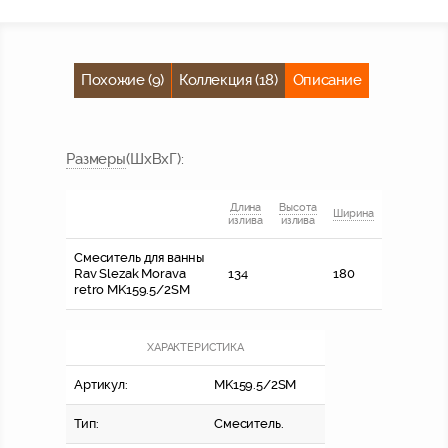
Похожие (9)
Коллекция (18)
Описание
Размер
ы
(ШхВхГ)
:
Длина
Высота
Ширина
излива
излива
Смеситель для ванны
Rav Slezak Morava
134
180
retro MK159.5/2SM
ХАРАКТЕРИСТИКА
Артикул:
MK159.5/2SM
Тип:
Смеситель.