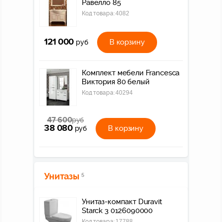
Равелло 85
Код товара:
4082
121 000
В корзину
руб
Комплект мебели Francesca
Виктория 80 белый
Код товара:
40294
47 600
руб
38 080
В корзину
руб
Унитазы
5
Унитаз-компакт Duravit
Starck 3 0126090000
Код товара:
17788