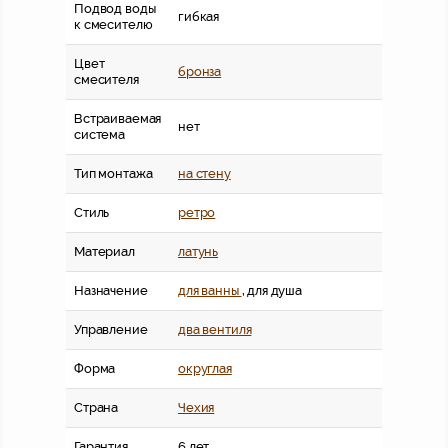
Подвод воды
гибкая
к смесителю
Цвет
бронза
смесителя
Встраиваемая
нет
система
Тип монтажа
на стену
Стиль
ретро
Материал
латунь
Назначение
для ванны
, для душа
Управление
два вентиля
Форма
округлая
Страна
Чехия
Гарантия
6 лет