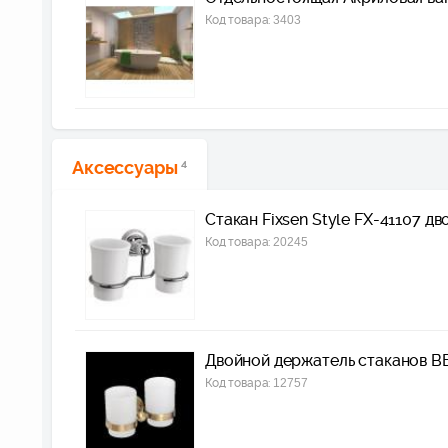
Код товара:
3403
Аксессуары
4
Стакан Fixsen Style FX-41107 д
Код товара:
20245
Двойной держатель стаканов 
Код товара:
12757