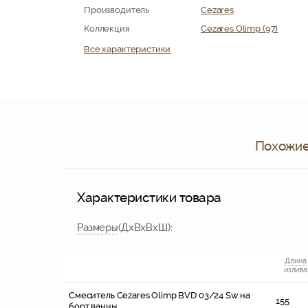
Производитель
Cezares
Коллекция
Cezares Olimp (97)
Все характеристики
Похожие 
Характеристики товара
Размер
ы
(ДхВхВхШ)
:
Длина
излива
Смеситель Cezares Olimp BVD 03/24 Sw на
155
борт ванны