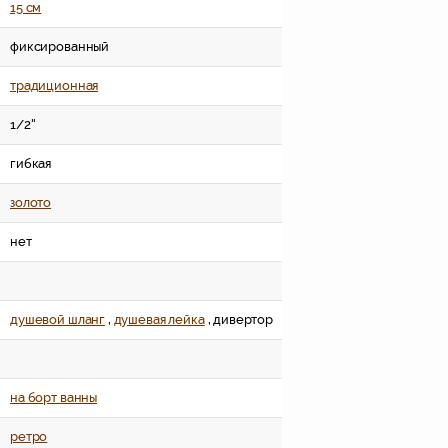
15 см
фиксированный
традиционная
1/2''
гибкая
золото
нет
душевой шланг
,
душевая лейка
, дивертор
на борт ванны
ретро