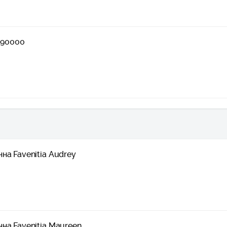
5490000
на Favenitia Audrey
на Favenitia Maureen