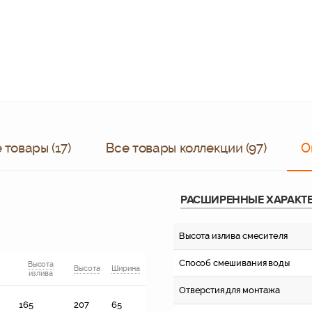
товары (17)
Все товары коллекции (97)
О
РАСШИРЕННЫЕ ХАРАКТ
Высота излива смесителя
Способ смешивания воды
Высота
Высота
Ширина
излива
Отверстия для монтажа
165
207
65