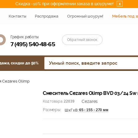
Скидка -10% при оформлении заказа в шоуруме!
x
Контакты
Распродажа
Огромный шоурум!
Мебель под з
График работы
Обратный звонок
7 (495) 540-48-65
дажа, скидки до 50%
 Cezares Olimp
Смеситель Cezares Olimp BVD 03/24 Sw 
Cezares
Код товара:
22039
Размеры:
65
х
155
х
270 мм
ШхГхВ: