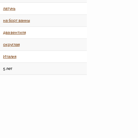
латунь
на борт ванны
два вентиля
округлая
Италия
5 лет