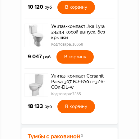
10 120
В корзину
руб
Унитаз-компакт Jika Lyra
2423.4 косой выпуск, без
крышки
Код товара:
10658
9 047
В корзину
руб
Унитаз-компакт Cersanit
Parva 307 KO-PA011-3/6-
COn-DL-w
Код товара:
7365
18 133
В корзину
руб
Тумбы с раковиной
3