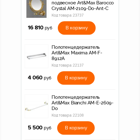
подвесное Art&Max Barocco
Crystal AM-2109-Do-Ant-C
Код товара:
23737
16 810
В корзину
руб
Полотенцедержатель
Art&Max Maxima AM-F-
8912A
Код товара:
22137
4 060
В корзину
руб
Полотенцедержатель
Art&Max Bianchi AM-E-2609-
Do
Код товара:
22108
5 500
В корзину
руб