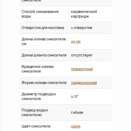
смесителя
Способ смешивания
керамический
воды
картридж
Отверстия для монтажа
1 отверстие
Длина излива смесителя,
19 см
см
Длина шланга смесителя
отсутствует
Вращение излива
поворотный
смесителя
Форма излива смесителя
традиционная
Диаметр подводки
1/2''
смесителя
Подвод воды к
гибкая
смесителю
Цвет смесителя
хром