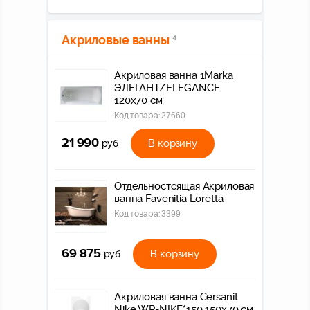
Акриловые ванны
4
Акриловая ванна 1Marka
ЭЛЕГАНТ/ELEGANCE
120х70 см
Код товара:
27660
21 990
В корзину
руб
Отдельностоящая Акриловая
ванна Favenitia Loretta
Код товара:
3399
69 875
В корзину
руб
Акриловая ванна Cersanit
Nike WP-NIKE*150 150x70 см