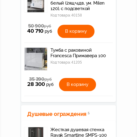
белый (2ящ+4дв, ум. Milen
120), с подсветкой
Код товара:
40158
50 900
руб
40 710
В корзину
руб
Тумба с раковиной
Francesca Примавера 100
Код товара:
41205
35 390
руб
28 300
В корзину
руб
Душевые ограждения
5
Жесткая душевая стенка
Ravak Smartline SMPS-100