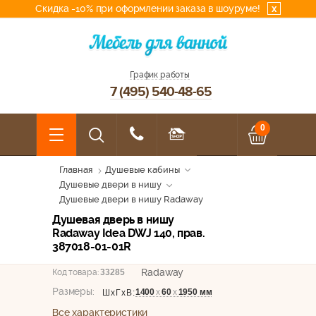
Скидка -10% при оформлении заказа в шоуруме!
x
График работы
7 (495) 540-48-65
0
Главная
Душевые кабины
Душевые двери в нишу
Душевые двери в нишу Radaway
Душевая дверь в нишу
Radaway Idea DWJ 140, прав.
387018-01-01R
Radaway
Код товара:
33285
Размеры:
1400
х
60
х
1950 мм
ШхГхВ:
Все характеристики