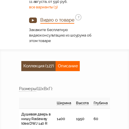
11 августа, от 590 руб.
все варианты (3)
?
Видео о товаре
Закажите бесплатную
видеоконсультацию из шоурума об
этом товаре
Коллекция (127)
Описание
Размер
ы
(ШхВхГ)
:
Ширина
Высота
Глубина
Душевая дверь в
нишу Radaway
1400
1950
60
Idea DWJ 140 R