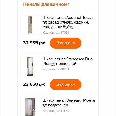
Пеналы для ванной
3
Шкаф-пенал Aquanet Тесса
35 фасад стекло, жасмин,
сандал 00185815
Код товара:
37638
32 935
В корзину
руб
Шкаф-пенал Francesca Duo
Plus 35 подвесной
Код товара:
38451
22 850
В корзину
руб
Шкаф-пенал Венеция Монте
30 подвесной
Код товара:
41169