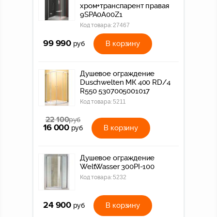
хром+тpанспаpент правая
9SPA0A00Z1
Код товара:
27467
99 990
В корзину
руб
Душевое ограждение
Duschwelten МК 400 RD/4
R550 5307005001017
Код товара:
5211
22 100
руб
16 000
В корзину
руб
Душевое ограждение
WeltWasser 300PI-100
Код товара:
5232
24 900
В корзину
руб