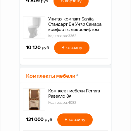
9 809
В корзину
руб
Унитаз-компакт Sanita
Стандарт Вн Ун30 Самара
комфорт с микролифтом
Код товара:
3362
10 120
В корзину
руб
Комплекты мебели
2
Комплект мебели Ferrara
Равелло 85
Код товара:
4082
121 000
В корзину
руб