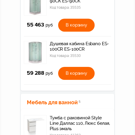
90CK ES-90CK
Код товара:
35535
55 463
В корзину
руб
Душевая кабина Esbano ES-
100CR ES-100CR
Код товара:
35530
59 288
В корзину
руб
Мебель для ванной
5
Тумба с раковиной Style
Line Даллас 110, Люкс белая,
Plus эмаль