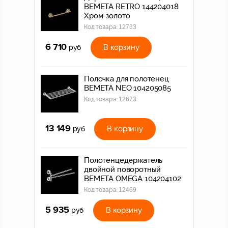
BEMETA RETRO 144204018
Хром-золото
Код товара:
12733
6 710
В корзину
руб
Полочка для полотенец
BEMETA NEO 104205085
Код товара:
12673
13 149
В корзину
руб
Полотенцедержатель
двойной поворотный
BEMETA OMEGA 104204102
Код товара:
12469
5 935
В корзину
руб