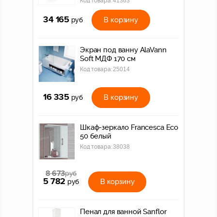
Код товара:
41363
34 165
В корзину
руб
Экран под ванну AlaVann
Soft МДФ 170 см
Код товара:
25014
16 335
В корзину
руб
Шкаф-зеркало Francesca Eco
50 белый
Код товара:
38038
8 673
руб
5 782
В корзину
руб
Пенал для ванной Sanflor