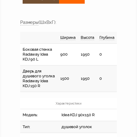
Размер
ы
(ШхВхГ)
:
Ширина
Высота
Глубина
Боковая стенка
Radaway Idea
900
1950
0
KDJ 90 L
Дверь для
душевого уголка
1500
1950
0
Radaway Idea
KDJ 150 R
Характеристики
Модель:
Idea KDJ 90x150 R
Тип:
душевой уголок