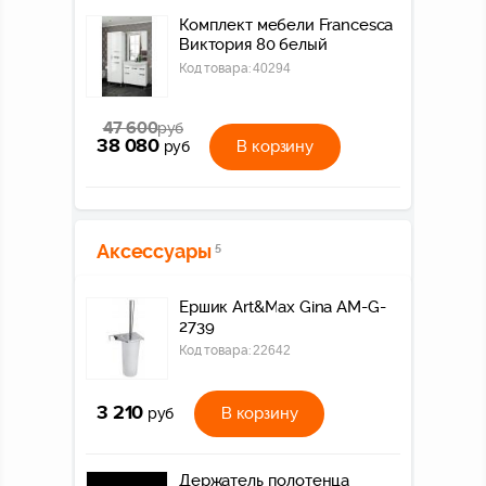
Комплект мебели Francesca
Виктория 80 белый
Код товара:
40294
47 600
руб
38 080
В корзину
руб
Аксессуары
5
Ершик Art&Max Gina AM-G-
2739
Код товара:
22642
3 210
В корзину
руб
Держатель полотенца