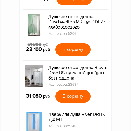
Душевое ограждение
Duschwelten МК 450 DDE/4
5358001001020
Код товара:
5206
31 300
руб
22 100
В корзину
руб
Душевое ограждение Bravat
Drop BS090.1200A 900*900
без поддона
Код товара:
23637
31 080
В корзину
руб
Дверь для душа River DREIKE
150 МТ
Код товара:
5140