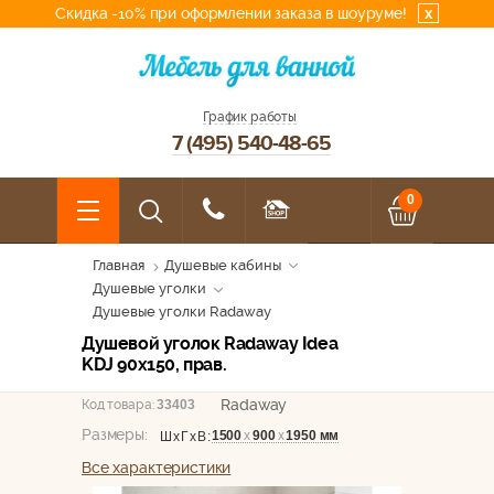
Скидка -10% при оформлении заказа в шоуруме!
x
График работы
7 (495) 540-48-65
0
Главная
Душевые кабины
Душевые уголки
Душевые уголки Radaway
Душевой уголок Radaway Idea
KDJ 90x150, прав.
Radaway
Код товара:
33403
Размеры:
1500
х
900
х
1950 мм
ШхГхВ:
Все характеристики