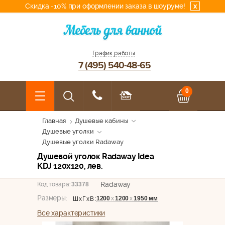
Скидка -10% при оформлении заказа в шоуруме!
x
График работы
7 (495) 540-48-65
0
Главная
Душевые кабины
Душевые уголки
Душевые уголки Radaway
Душевой уголок Radaway Idea
KDJ 120x120, лев.
Radaway
Код товара:
33378
Размеры:
1200
х
1200
х
1950 мм
ШхГхВ:
Все характеристики