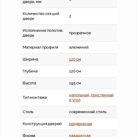
двери, мм
Количество секций
2
двери
Исполнение полотна
прозрачное
двери
Материал профиля
алюминий
Ширина
120 см
Глубина
120 см
Высота
195 см
напольный, пристенный
Тип монтажа
в угол
Стиль
современный стиль
Конструкция дверей
раздвижные
Форма
квадратная