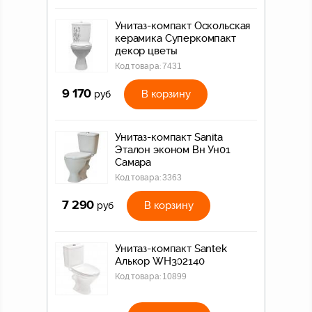
Унитаз-компакт Оскольская
керамика Суперкомпакт
декор цветы
Код товара:
7431
9 170
В корзину
руб
Унитаз-компакт Sanita
Эталон эконом Вн Ун01
Самара
Код товара:
3363
7 290
В корзину
руб
Унитаз-компакт Santek
Алькор WH302140
Код товара:
10899