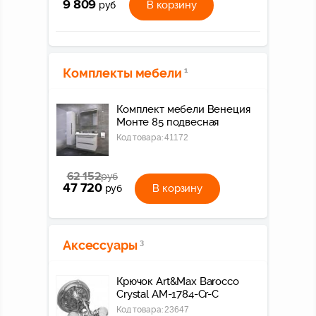
9 809
В корзину
руб
Комплекты мебели
1
Комплект мебели Венеция
Монте 85 подвесная
Код товара:
41172
62 152
руб
47 720
В корзину
руб
Аксессуары
3
Крючок Art&Max Barocco
Crystal AM-1784-Cr-C
Код товара:
23647