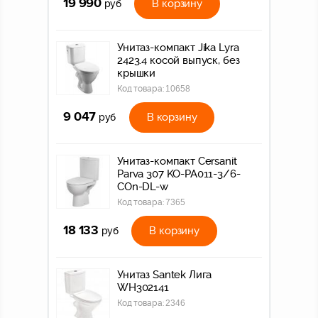
19 990
В корзину
руб
Унитаз-компакт Jika Lyra
2423.4 косой выпуск, без
крышки
Код товара:
10658
9 047
В корзину
руб
Унитаз-компакт Cersanit
Parva 307 KO-PA011-3/6-
COn-DL-w
Код товара:
7365
18 133
В корзину
руб
Унитаз Santek Лига
WH302141
Код товара:
2346