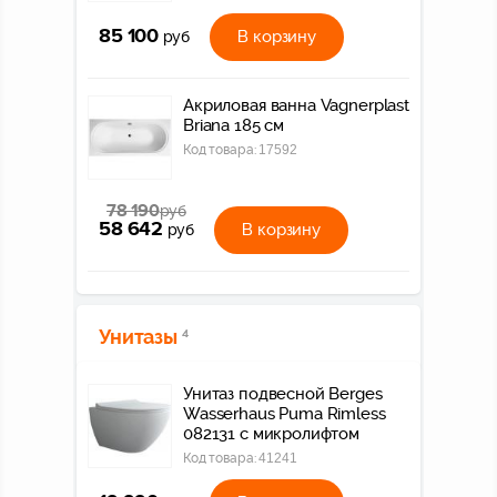
85 100
В корзину
руб
Акриловая ванна Vagnerplast
Briana 185 см
Код товара:
17592
78 190
руб
58 642
В корзину
руб
Унитазы
4
Унитаз подвесной Berges
Wasserhaus Puma Rimless
082131 с микролифтом
Код товара:
41241