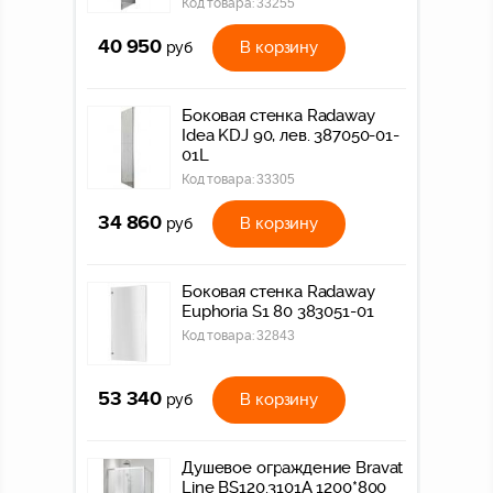
Код товара:
33255
40 950
В корзину
руб
Боковая стенка Radaway
Idea KDJ 90, лев. 387050-01-
01L
Код товара:
33305
34 860
В корзину
руб
Боковая стенка Radaway
Euphoria S1 80 383051-01
Код товара:
32843
53 340
В корзину
руб
Душевое ограждение Bravat
Line BS120.3101A 1200*800