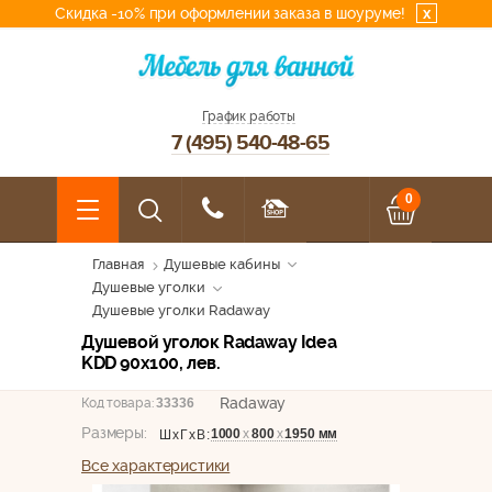
Скидка -10% при оформлении заказа в шоуруме!
x
График работы
7 (495) 540-48-65
0
Главная
Душевые кабины
Душевые уголки
Душевые уголки Radaway
Душевой уголок Radaway Idea
KDD 90x100, лев.
Radaway
Код товара:
33336
Размеры:
1000
х
800
х
1950 мм
ШхГхВ:
Все характеристики