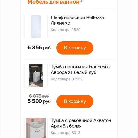
Мебель для ванной
4
Шкаф навесной Bellezza
Лилия 30
Код товара:
1520
6 356
В корзину
руб
Тумба напольная Francesca
Аврора 21 белый дуб
Код товара:
37969
6 875
руб
5 500
В корзину
руб
Тумба с раковиной Акватон
Ария 65 белая
Код товара:
8313