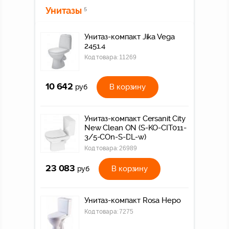
Унитазы
5
Унитаз-компакт Jika Vega
2451.4
Код товара:
11269
10 642
В корзину
руб
Унитаз-компакт Cersanit City
New Clean ON (S-KO-CIT011-
3/5-COn-S-DL-w)
Код товара:
26989
23 083
В корзину
руб
Унитаз-компакт Rosa Неро
Код товара:
7275