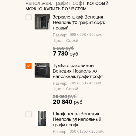
напольная, графит софт
, который
можно купить по частям:
Зеркало-шкаф Венеция
Неаполь 70 графит софт,
правый
698 x 698 x 166 мм.
Размер:
Цвет:
Серый
руб
9 660
7 730
руб
Тумба с раковиной
Венеция Неаполь 70
напольная, графит софт
705 x 850 x 455 мм.
Размер:
Цвет:
Серый
руб
26 060
20 840
руб
Шкаф-пенал Венеция
Неаполь 35 напольный,
графит софт
350 x 1750 x 266 мм.
Размер: