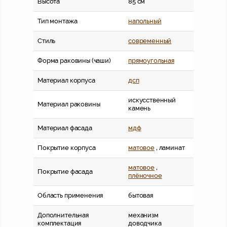
Высота
85 см
Тип монтажа
напольный
Стиль
современный
Форма раковины (чаши)
прямоугольная
Материал корпуса
дсп
искусственный
Материал раковины
камень
Материал фасада
мдф
Покрытие корпуса
матовое
, ламинат
матовое
,
Покрытие фасада
плёночное
Область применения
бытовая
Дополнительная
механизм
комплектация
доводчика