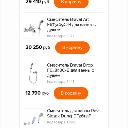
29 410
В корзину
руб
Смеситель Bravat Art
F675109C-B для ванны с
душем
Код товара:
8377
20 250
В корзину
руб
Смеситель Bravat Drop
F64898C-B для ванны с
душем
Код товара:
8441
12 790
В корзину
руб
Смеситель для ванны Rav
Slezak Dunaj DT261.5P
Код товара:
11986