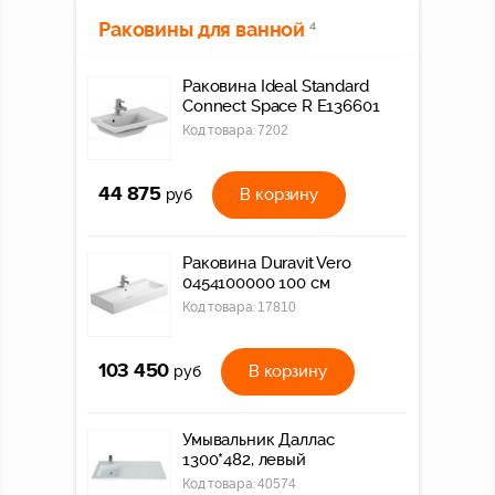
Раковины для ванной
4
Раковина Ideal Standard
Connect Space R E136601
Код товара:
7202
44 875
В корзину
руб
Раковина Duravit Vero
0454100000 100 см
Код товара:
17810
103 450
В корзину
руб
Умывальник Даллас
1300*482, левый
Код товара:
40574