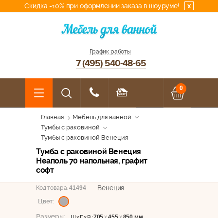
Скидка -10% при оформлении заказа в шоуруме!
x
График работы
7 (495) 540-48-65
0
Главная
Мебель для ванной
Тумбы с раковиной
Тумбы с раковиной Венеция
Тумба с раковиной Венеция
Неаполь 70 напольная, графит
софт
Венеция
Код товара:
41494
Цвет:
Размеры:
705
х
455
х
850 мм
ШхГхВ: