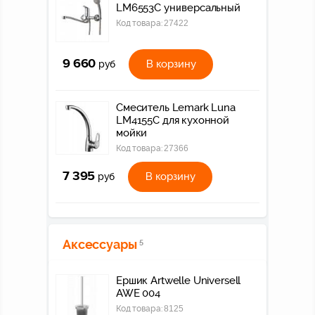
LM6553C универсальный
Код товара:
27422
9 660
В корзину
руб
Смеситель Lemark Luna
LM4155C для кухонной
мойки
Код товара:
27366
7 395
В корзину
руб
Аксессуары
5
Ершик Artwelle Universell
AWE 004
Код товара:
8125