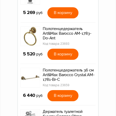
5 269
В корзину
руб
Полотенцедержатель
Art&Max Barocco AM-1783-
Do-Ant
Код товара:
23693
5 520
В корзину
руб
Полотенцедержатель 36 см
Art&Max Barocco Crystal AM-
1781-Br-C
Код товара:
23659
6 440
В корзину
руб
Держатель туалетной