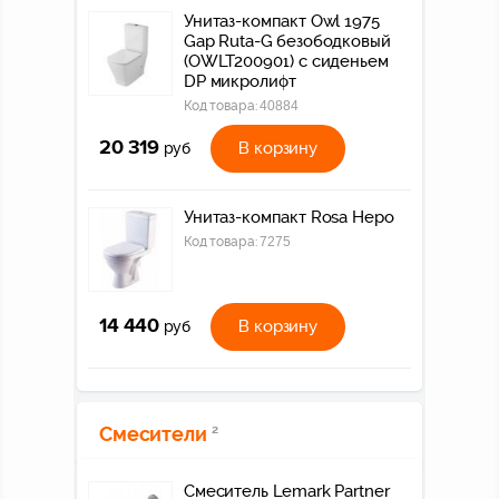
Унитаз-компакт Owl 1975
Gap Ruta-G безободковый
(OWLT200901) с сиденьем
DP микролифт
Код товара:
40884
20 319
В корзину
руб
Унитаз-компакт Rosa Неро
Код товара:
7275
14 440
В корзину
руб
Смесители
2
Смеситель Lemark Partner