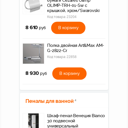
бумаги Cezares Olimp
OLIMP-TRH-01-Sw с
крышкой, хром/Swarovski
Код товара:
23204
8 610
В корзину
руб
Полка двойная Art&Max AM-
G-2822-Cr
Код товара:
22858
8 930
В корзину
руб
Пеналы для ванной
4
Шкаф-пенал Венеция Bianco
30 подвесной
универсальный