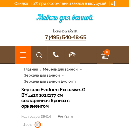
Скидка -10% при оформлении заказа в шоуруме!
x
График работы
7 (495) 540-48-65
0
Главная
Мебель для ванной
Зеркала для ванной
Зеркала для ванной Evoform
Зеркало Evoform Exclusive-G
BY 4429 102x177 см
состаренная бронза с
орнаментом
Evoform
Код товара:
36414
Цвет: