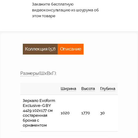
Закажите бесплатную
видеоконсультацию из шоурума об
этом товаре
Коллекция (57)
Описание
Размер
ы
(ШхВхГ)
:
Ширина
Высота
Глубина
Зеркало Evoform
Exclusive-G BY
4429 102x177 см
1020
1770
30
состаренная
бронза с
орнаментом