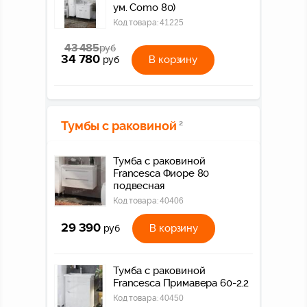
ум. Como 80)
Код товара:
41225
43 485
руб
34 780
В корзину
руб
Тумбы с раковиной
2
Тумба с раковиной
Francesca Фиоре 80
подвесная
Код товара:
40406
29 390
В корзину
руб
Тумба с раковиной
Francesca Примавера 60-2.2
Код товара:
40450