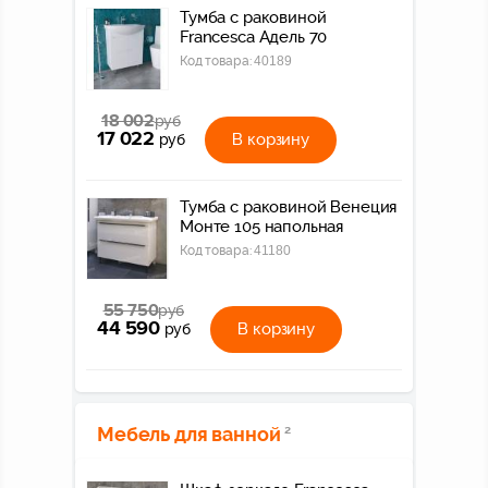
Тумба с раковиной
Francesca Адель 70
Код товара:
40189
18 002
руб
17 022
В корзину
руб
Тумба с раковиной Венеция
Монте 105 напольная
Код товара:
41180
55 750
руб
44 590
В корзину
руб
Мебель для ванной
2