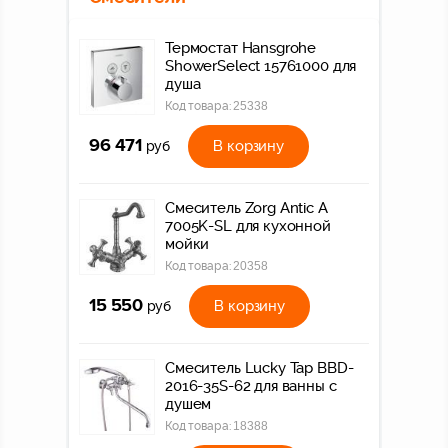
Термостат Hansgrohe
ShowerSelect 15761000 для
душа
Код товара:
25338
96 471
В корзину
руб
Смеситель Zorg Antic A
7005K-SL для кухонной
мойки
Код товара:
20358
15 550
В корзину
руб
Смеситель Lucky Tap BBD-
2016-35S-62 для ванны с
душем
Код товара:
18388