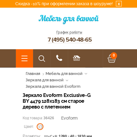
Скидка -10% при оформлении заказа в шоуруме!
x
График работы
7 (495) 540-48-65
0
Главная
Мебель для ванной
Зеркала для ванной
Зеркала для ванной Evoform
Зеркало Evoform Exclusive-G
BY 4479 128x183 см старое
дерево с плетением
Evoform
Код товара:
36426
Цвет:
Размеры:
1280
х
40
х
1830 мм
ШхГхВ: