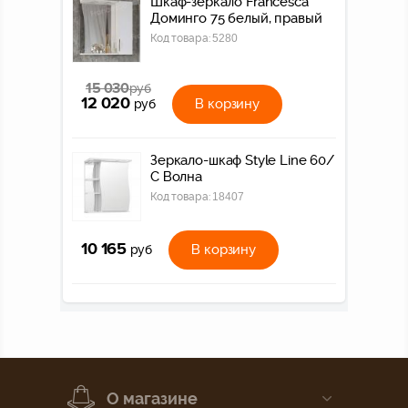
Шкаф-зеркало Francesca
Доминго 75 белый, правый
Код товара:
5280
15 030
руб
12 020
В корзину
руб
Зеркало-шкаф Style Line 60/
С Волна
Код товара:
18407
10 165
В корзину
руб
О магазине