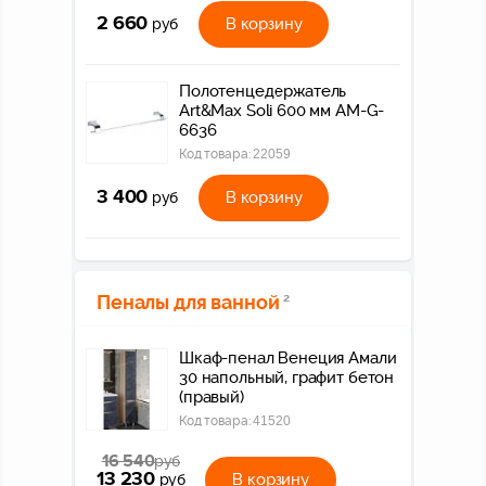
2 660
В корзину
руб
Полотенцедержатель
Art&Max Soli 600 мм AM-G-
6636
Код товара:
22059
3 400
В корзину
руб
Пеналы для ванной
2
Шкаф-пенал Венеция Амали
30 напольный, графит бетон
(правый)
Код товара:
41520
16 540
руб
13 230
В корзину
руб