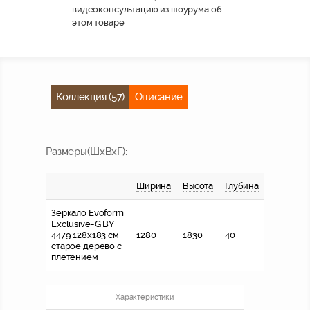
видеоконсультацию из шоурума об
этом товаре
Коллекция (57)
Описание
Размер
ы
(ШхВхГ)
:
Ширина
Высота
Глубина
Зеркало Evoform
Exclusive-G BY
4479 128x183 см
1280
1830
40
старое дерево с
плетением
Характеристики