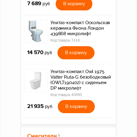
7 689
В корзину
руб
Унитаз-компакт Оскольская
керамика Фиона Лондон
439868 микролифт
Код товара:
7418
14 570
В корзину
руб
Унитаз-компакт Owl 1975
Vatter Ruta-G безободковый
(OWLT190402) с сиденьем
DP микролифт
Код товара:
40890
21 935
В корзину
руб
Смесители
5