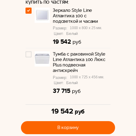
купить по частям:
Зеркало Style Line
Атлантика 100 с
подсветкой и часами
1000 x 800 x 25 мм.
Размер:
Цвет:
Белый
19 542
руб
Тумба с раковиной Style
Line Атлантика 100 Люкс
Plus подвесная
антискрейч
1000 x 725 x 456 мм.
Размер:
Цвет:
Белый
37 715
руб
19 542
руб
В корзину