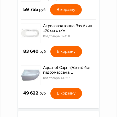
59 755
В корзину
руб
Акриловая ванна Bas Ахин
170 см с г/м
Код товара:
39458
83 640
В корзину
руб
Aquanet Capri 170x110 без
гидромассажа L
Код товара:
41357
49 622
В корзину
руб