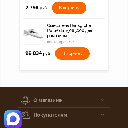
2 798
В корзину
руб
Смеситель Hansgrohe
PuraVida 15085000 для
раковины
Код товара:
26060
99 834
В корзину
руб
О магазине
Покупателям