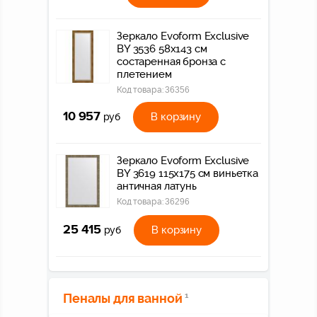
Зеркало Evoform Exclusive
BY 3536 58x143 см
состаренная бронза с
плетением
Код товара:
36356
10 957
В корзину
руб
Зеркало Evoform Exclusive
BY 3619 115x175 см виньетка
античная латунь
Код товара:
36296
25 415
В корзину
руб
Пеналы для ванной
1