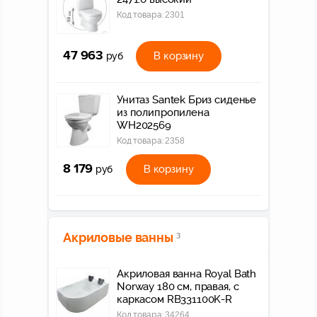
Код товара:
2301
47 963
В корзину
руб
Унитаз Santek Бриз сиденье
из полипропилена
WH202569
Код товара:
2358
8 179
В корзину
руб
Акриловые ванны
3
Акриловая ванна Royal Bath
Norway 180 см, правая, с
каркасом RB331100K-R
Код товара:
34264