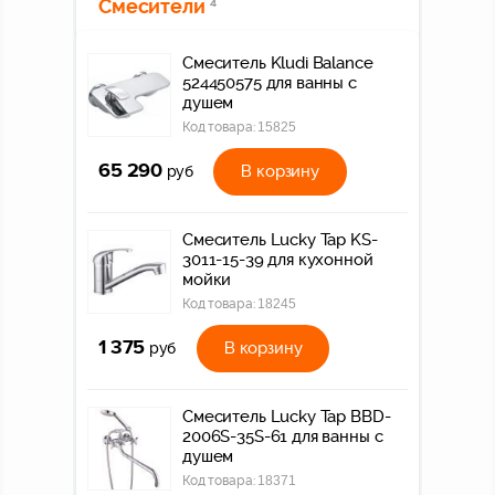
Смесители
4
Смеситель Kludi Balance
524450575 для ванны с
душем
Код товара:
15825
65 290
В корзину
руб
Смеситель Lucky Tap KS-
3011-15-39 для кухонной
мойки
Код товара:
18245
1 375
В корзину
руб
Смеситель Lucky Tap BBD-
2006S-35S-61 для ванны с
душем
Код товара:
18371