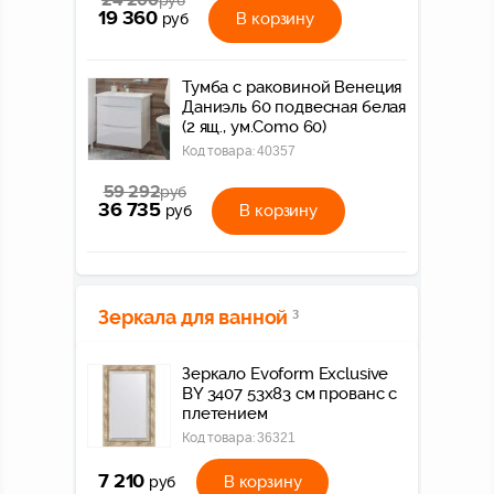
24 200
руб
19 360
В корзину
руб
Тумба с раковиной Венеция
Даниэль 60 подвесная белая
(2 ящ., ум.Como 60)
Код товара:
40357
59 292
руб
36 735
В корзину
руб
Зеркала для ванной
3
Зеркало Evoform Exclusive
BY 3407 53x83 см прованс с
плетением
Код товара:
36321
7 210
В корзину
руб