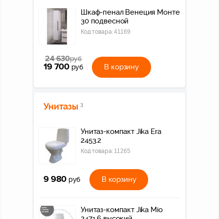
Шкаф-пенал Венеция Монте
30 подвесной
Код товара:
41169
24 630
руб
19 700
В корзину
руб
Унитазы
3
Унитаз-компакт Jika Era
2453.2
Код товара:
11265
9 980
В корзину
руб
Унитаз-компакт Jika Mio
2471.6 высокий