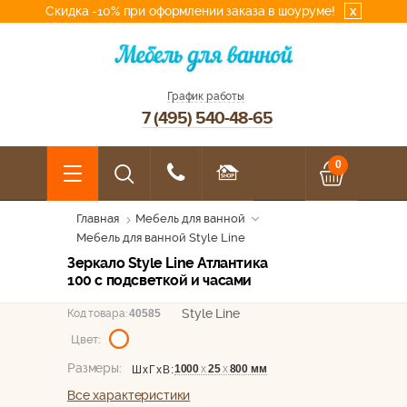
Скидка -10% при оформлении заказа в шоуруме!
x
График работы
7 (495) 540-48-65
0
Главная
Мебель для ванной
Мебель для ванной Style Line
Зеркало Style Line Атлантика
100 с подсветкой и часами
Style Line
Код товара:
40585
Цвет:
Размеры:
1000
х
25
х
800 мм
ШхГхВ:
Все характеристики