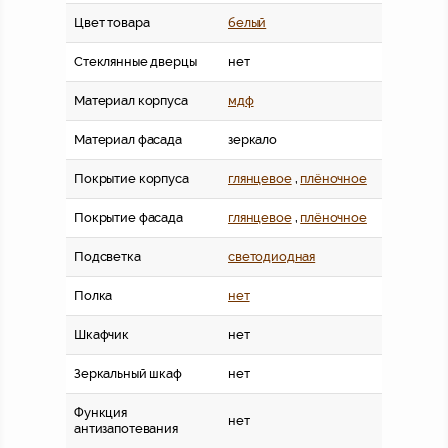
Цвет товара
белый
Стеклянные дверцы
нет
Материал корпуса
мдф
Материал фасада
зеркало
Покрытие корпуса
глянцевое
,
плёночное
Покрытие фасада
глянцевое
,
плёночное
Подсветка
светодиодная
Полка
нет
Шкафчик
нет
Зеркальный шкаф
нет
Функция
нет
антизапотевания