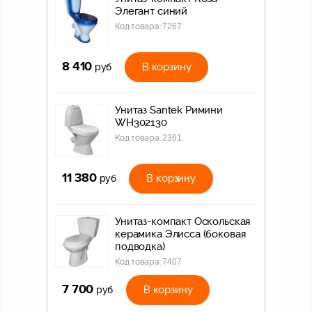
Элегант синий
Код товара:
7267
8 410
В корзину
руб
Унитаз Santek Римини
WH302130
Код товара:
2361
11 380
В корзину
руб
Унитаз-компакт Оскольская
керамика Элисса (боковая
подводка)
Код товара:
7407
7 700
В корзину
руб