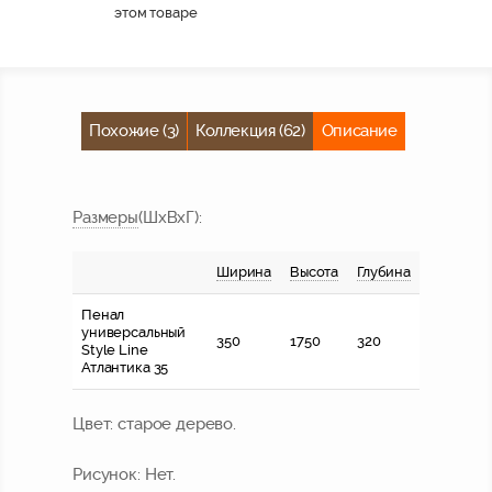
этом товаре
Похожие (3)
Коллекция (62)
Описание
Размер
ы
(ШхВхГ)
:
Ширина
Высота
Глубина
Пенал
универсальный
350
1750
320
Style Line
Атлантика 35
Цвет:
старое дерево.
Рисунок:
Нет.