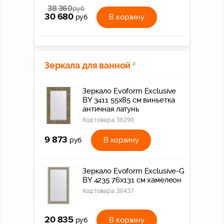
38 360
руб
30 680
В корзину
руб
Зеркала для ванной
2
Зеркало Evoform Exclusive
BY 3411 55x85 см виньетка
античная латунь
Код товара:
36298
9 873
В корзину
руб
Зеркало Evoform Exclusive-G
BY 4235 76x131 см хамелеон
Код товара:
36437
20 835
В корзину
руб