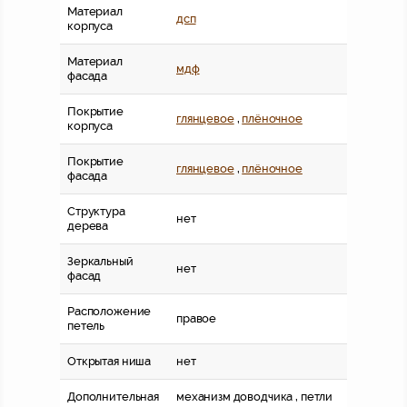
Материал
дсп
корпуса
Материал
мдф
фасада
Покрытие
глянцевое
,
плёночное
корпуса
Покрытие
глянцевое
,
плёночное
фасада
Структура
нет
дерева
Зеркальный
нет
фасад
Расположение
правое
петель
Открытая ниша
нет
Дополнительная
механизм доводчика , петли