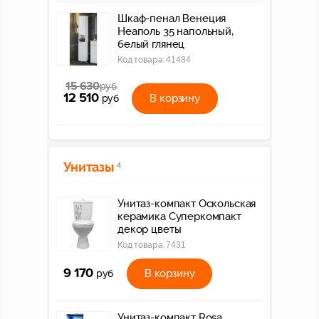
Шкаф-пенал Венеция
Неаполь 35 напольный,
белый глянец
Код товара:
41484
15 630
руб
12 510
В корзину
руб
Унитазы
4
Унитаз-компакт Оскольская
керамика Суперкомпакт
декор цветы
Код товара:
7431
9 170
В корзину
руб
Унитаз-компакт Rosa