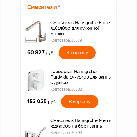
Смесители
4
Смеситель Hansgrohe Focus
31815800 для кухонной
мойки
Код товара:
26079
60 827
В корзину
руб
Термостат Hansgrohe
PuraVida 15771400 для ванны
с душем
Код товара:
26382
152 025
В корзину
руб
Смеситель Hansgrohe Metris
31190000 на борт ванны
Код товара:
26399