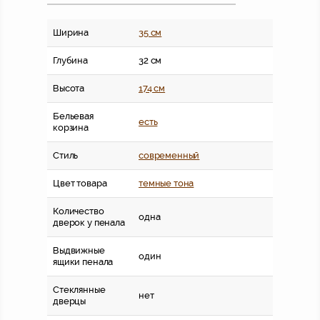
Ширина
35 см
Глубина
32 см
Высота
174 см
Бельевая
есть
корзина
Стиль
современный
Цвет товара
темные тона
Количество
одна
дверок у пенала
Выдвижные
один
ящики пенала
Стеклянные
нет
дверцы