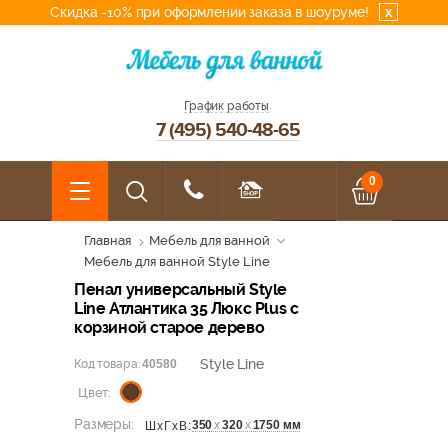
Скидка -10% при оформлении заказа в шоуруме!
x
График работы
7 (495) 540-48-65
0
Главная
Мебель для ванной
Мебель для ванной Style Line
Пенал универсальный Style
Line Атлантика 35 Люкс Plus с
корзиной старое дерево
Style Line
Код товара:
40580
Цвет:
Размеры:
350
х
320
х
1750 мм
ШхГхВ: