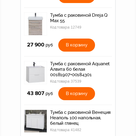
Тумба c раковиной Dreja Q
Max 55
Код товара:
12749
27 900
В корзину
руб
Тумба с раковиной Aquanet
Алвита 60 белая
00181907+00184301
Код товара:
37539
43 807
В корзину
руб
Тумба с раковиной Венеция
Неаполь 100 напольная,
белый глянец
Код товара:
41482