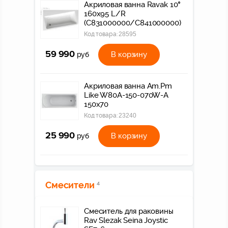
Акриловая ванна Ravak 10°
160х95 L/R
(C831000000/C841000000)
Код товара:
28595
59 990
В корзину
руб
Акриловая ванна Am.Pm
Like W80A-150-070W-A
150x70
Код товара:
23240
25 990
В корзину
руб
Смесители
4
Смеситель для раковины
Rav Slezak Seina Joystic