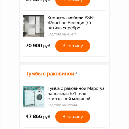
Комплект мебели ASB-
Woodline Венеция 70
патина серебро
Код товара:
41475
70 900
В корзину
руб
Тумбы с раковиной
3
Тумба с раковиной Марс 56
напольная R/L над
стиральной машиной
Код товара:
39944
47 866
В корзину
руб