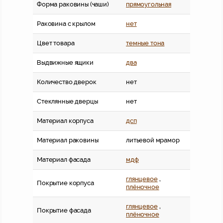
Форма раковины (чаши)
прямоугольная
Раковина с крылом
нет
Цвет товара
темные тона
Выдвижные ящики
два
Количество дверок
нет
Стеклянные дверцы
нет
Материал корпуса
дсп
Материал раковины
литьевой мрамор
Материал фасада
мдф
глянцевое
,
Покрытие корпуса
плёночное
глянцевое
,
Покрытие фасада
плёночное