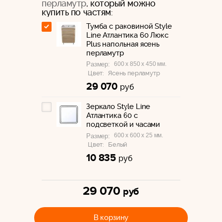
перламутр
, который можно
купить по частям:
Тумба с раковиной Style
Line Атлантика 60 Люкс
Plus напольная ясень
перламутр
600 x 850 x 450 мм.
Размер:
Цвет:
Ясень перламутр
29 070
руб
Зеркало Style Line
Атлантика 60 с
подсветкой и часами
600 x 600 x 25 мм.
Размер:
Цвет:
Белый
10 835
руб
29 070
руб
В корзину