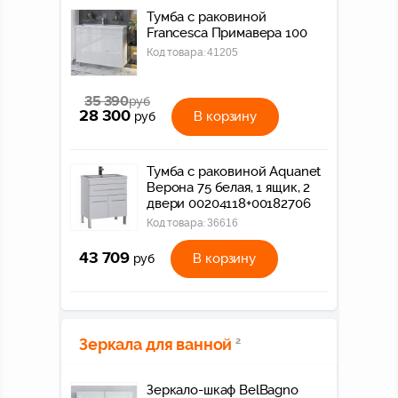
Тумба с раковиной
Francesca Примавера 100
Код товара:
41205
35 390
руб
28 300
В корзину
руб
Тумба с раковиной Aquanet
Верона 75 белая, 1 ящик, 2
двери 00204118+00182706
Код товара:
36616
43 709
В корзину
руб
Зеркала для ванной
2
Зеркало-шкаф BelBagno