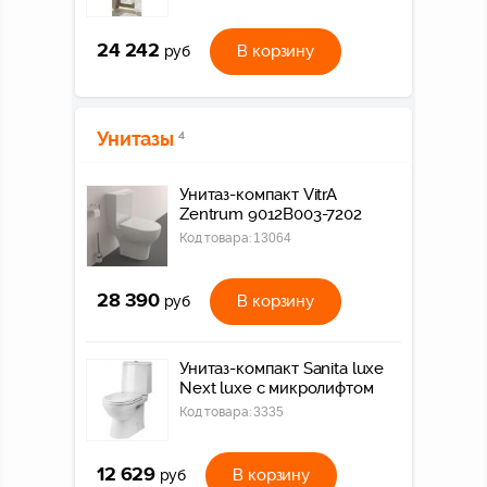
24 242
В корзину
руб
Унитазы
4
Унитаз-компакт VitrA
Zentrum 9012B003-7202
Код товара:
13064
28 390
В корзину
руб
Унитаз-компакт Sanita luxe
Next luxe c микролифтом
Код товара:
3335
12 629
В корзину
руб