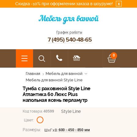
Скидка -10% при оформлении заказа в шоуруме!
x
График работы
7 (495) 540-48-65
0
Главная
Мебель для ванной
Мебель для ванной Style Line
Тумба с раковиной Style Line
Атлантика 60 Люкс Plus
напольная ясень перламутр
Style Line
Код товара:
40599
Цвет:
Размеры:
600
х
450
х
850 мм
ШхГхВ: