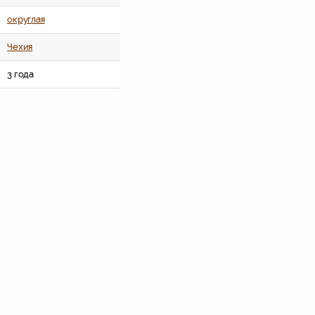
округлая
Чехия
3 года