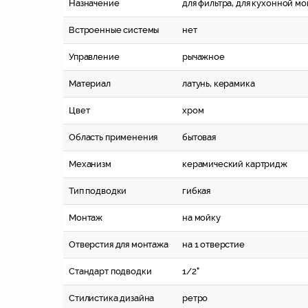
Назначение
для фильтра, для кухонной м
Встроенные системы
нет
Управление
рычажное
Материал
латунь, керамика
Цвет
хром
Область применения
бытовая
Механизм
керамический картридж
Тип подводки
гибкая
Монтаж
на мойку
Отверстия для монтажа
на 1 отверстие
Стандарт подводки
1/2"
Стилистика дизайна
ретро