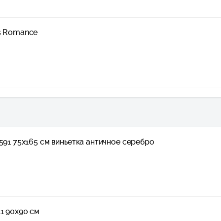
is Romance
591 75x165 см виньетка античное серебро
1 90x90 см