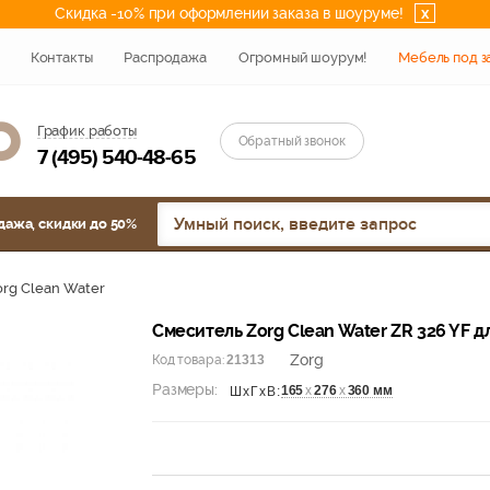
Скидка -10% при оформлении заказа в шоуруме!
x
Контакты
Распродажа
Огромный шоурум!
Мебель под з
График работы
Обратный звонок
7 (495) 540-48-65
дажа, скидки до 50%
rg Clean Water
Смеситель Zorg Clean Water ZR 326 YF 
Zorg
Код товара:
21313
Размеры:
165
х
276
х
360 мм
ШхГхВ: