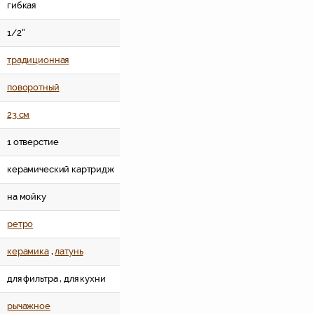
гибкая
1/2''
традиционная
поворотный
23 см
1 отверстие
керамический картридж
на мойку
ретро
керамика
,
латунь
для фильтра , для кухни
рычажное