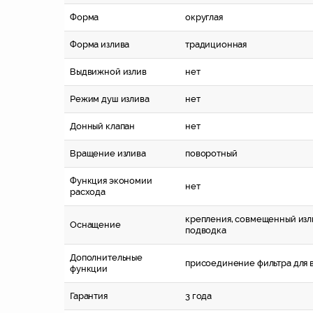
Форма
округлая
Форма излива
традиционная
Выдвижной излив
нет
Режим душ излива
нет
Донный клапан
нет
Вращение излива
поворотный
Функция экономии
нет
расхода
крепления, совмещенный изли
Оснащение
подводка
Дополнительные
присоединение фильтра для 
функции
Гарантия
3 года