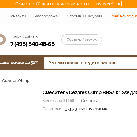
Скидка -10% при оформлении заказа в шоуруме!
x
Контакты
Распродажа
Огромный шоурум!
Мебель под з
График работы
Обратный звонок
7 (495) 540-48-65
дажа, скидки до 50%
 Cezares Olimp
Смеситель Cezares Olimp BBS2 01 Sw дл
Cezares
Код товара:
21956
Размеры:
65
х
135
х
150 мм
ШхГхВ: