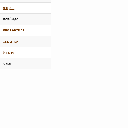
латунь
для биде
два вентиля
округлая
Италия
5 лет