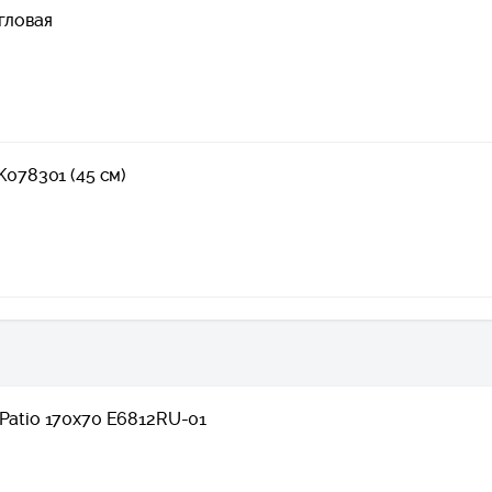
угловая
K078301 (45 см)
 Patio 170x70 E6812RU-01