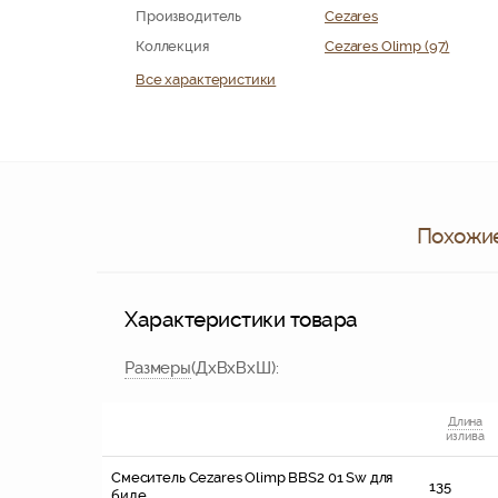
Производитель
Cezares
Коллекция
Cezares Olimp (97)
Все характеристики
Похожие
Характеристики товара
Размер
ы
(ДхВхВхШ)
:
Длина
излива
Смеситель Cezares Olimp BBS2 01 Sw для
135
биде