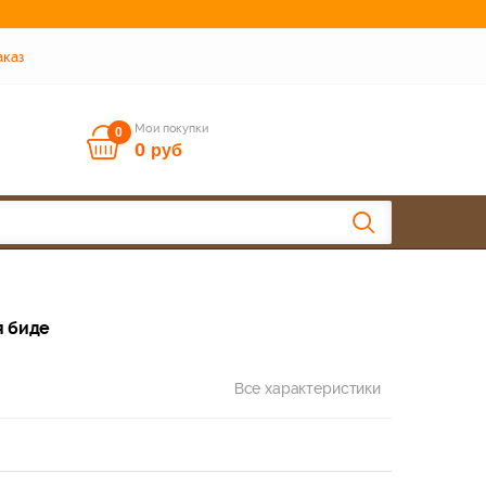
аказ
Мои покупки
0
0
руб
я биде
Все характеристики