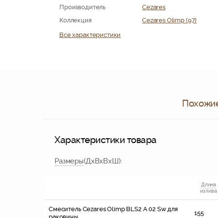
Производитель
Cezares
Коллекция
Cezares Olimp (97)
Все характеристики
Похожие
Характеристики товара
Размер
ы
(ДхВхВхШ):
Длина
излива
Смеситель Cezares Olimp BLS2 A 02 Sw для
155
раковины