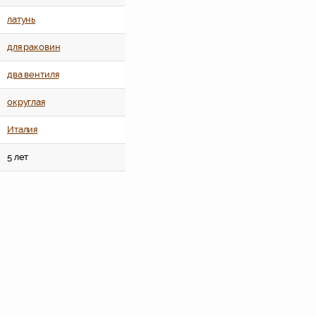
латунь
для раковин
два вентиля
округлая
Италия
5 лет