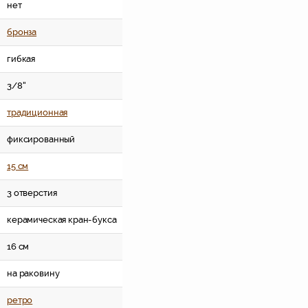
нет
бронза
гибкая
3/8''
традиционная
фиксированный
15 см
3 отверстия
керамическая кран-букса
16 см
на раковину
ретро