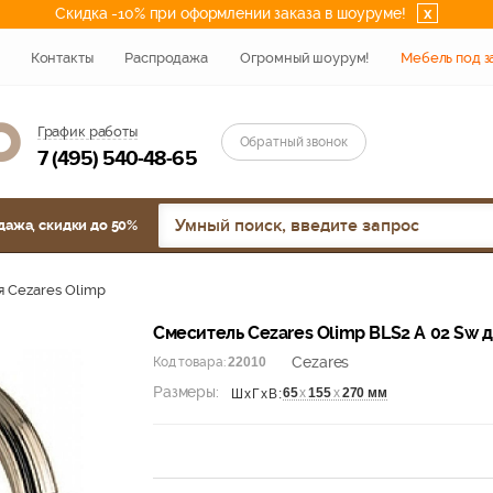
Скидка -10% при оформлении заказа в шоуруме!
x
Контакты
Распродажа
Огромный шоурум!
Мебель под з
График работы
Обратный звонок
7 (495) 540-48-65
дажа, скидки до 50%
 Cezares Olimp
Смеситель Cezares Olimp BLS2 A 02 Sw 
Cezares
Код товара:
22010
Размеры:
65
х
155
х
270 мм
ШхГхВ: