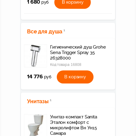
1 680
В корзину
руб
Все для душа
1
Гигиенический душ Grohe
Sena Trigger Spray 35
26328000
Код товара:
16808
14 776
В корзину
руб
Унитазы
1
Унитаз-компакт Sanita
Эталон комфорт с
микролифтом Вн Ун15
Самара