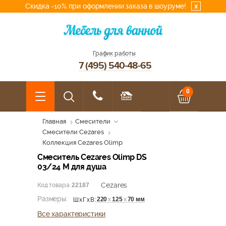
Скидка -10% при оформлении заказа в шоуруме!
x
График работы
7 (495) 540-48-65
0
Главная
Смесители
Смесители Cezares
Коллекция Cezares Olimp
Смеситель Cezares Olimp DS
03/24 M для душа
Cezares
Код товара:
22187
Размеры:
220
х
125
х
70 мм
ШхГхВ:
Все характеристики