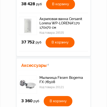
38 428
В корзину
руб
Акриловая ванна Cersanit
Lorena WP-LORENA*170
170x70 см
Код товара:
28535
37 752
В корзину
руб
Аксессуары
4
Мыльница Fixsen Bogema
FX-78508
Код товара:
20121
3 360
В корзину
руб