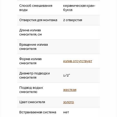
Способ смешивания
керамическая кран-
воды
букса
Отверстия для монтажа
2 отверстия
Длина излива
смесителя, см
Вращение излива
смесителя
Форма излива
излив отсутствует
смесителя
Диаметр подводки
1/2''
смесителя
Подвод воды к
жесткая
смесителю
Цвет смесителя
золото
Встраиваемая система
нет