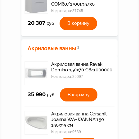
COM60/1+00195730
Код товара:
37745
20 307
В корзину
руб
Акриловые ванны
3
Акриловая ванна Ravak
Domino 150х70 C641000000
Код товара:
29097
35 990
В корзину
руб
Акриловая ванна Cersanit
Joanna WA-JOANNA*150
150x95 см
Код товара:
9639