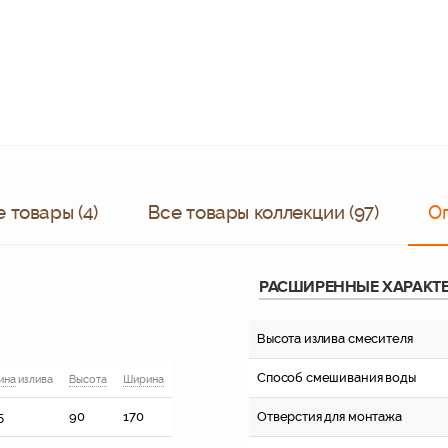
 товары (4)
Все товары коллекции (97)
О
РАСШИРЕННЫЕ ХАРАКТ
Высота излива смесителя
Способ смешивания воды
ина
излива
Высота
Ширина
5
90
170
Отверстия для монтажа