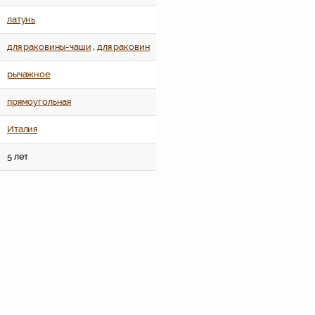
латунь
для раковины-чаши
,
для раковин
рычажное
прямоугольная
Италия
5 лет