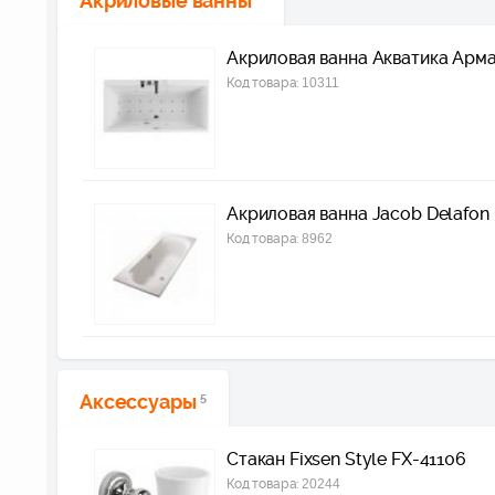
Акриловые ванны
Акриловая ванна Акватика Арма
Код товара:
10311
Акриловая ванна Jacob Delafon
Код товара:
8962
Аксессуары
5
Стакан Fixsen Style FX-41106
Код товара:
20244