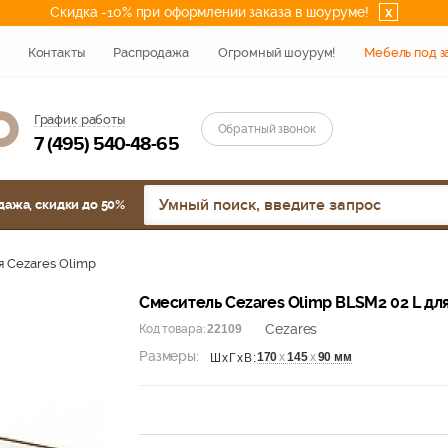
Скидка -10% при оформлении заказа в шоуруме!
x
Контакты
Распродажа
Огромный шоурум!
Мебель под з
График работы
Обратный звонок
7 (495) 540-48-65
дажа, скидки до 50%
 Cezares Olimp
Смеситель Cezares Olimp BLSM2 02 L дл
Cezares
Код товара:
22109
Размеры:
170
х
145
х
90 мм
ШхГхВ: