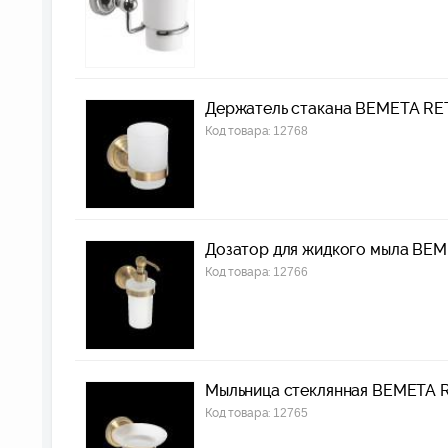
Держатель стакана BEMETA RE
Код товара:
12768
Дозатор для жидкого мыла BE
Код товара:
12766
Мыльница стеклянная BEMETA 
Код товара:
12765