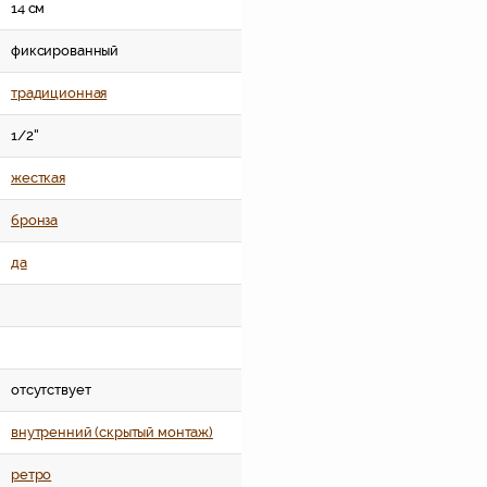
14 см
фиксированный
традиционная
1/2''
жесткая
бронза
да
отсутствует
внутренний (скрытый монтаж)
ретро