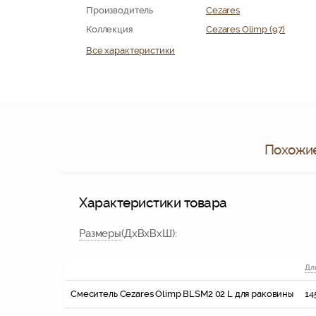
Производитель
Cezares
Коллекция
Cezares Olimp (97)
Все характеристики
Похожие
Характеристики товара
Размер
ы
(ДхВхВхШ):
Дл
Смеситель Cezares Olimp BLSM2 02 L для раковины
14